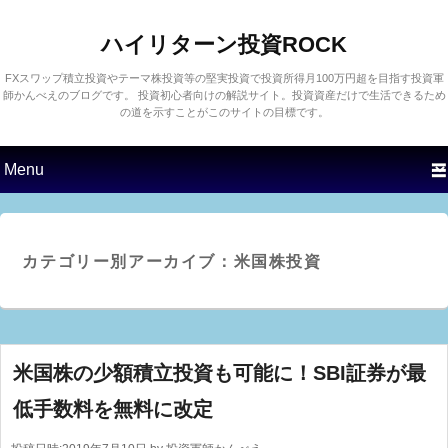
ハイリターン投資ROCK
FXスワップ積立投資やテーマ株投資等の堅実投資で投資所得月100万円超を目指す投資軍
師かんべえのブログです。 投資初心者向けの解説サイト。投資資産だけで生活できるため
の道を示すことがこのサイトの目標です。
第1メニュー
第1コンテンツにスキップす
第2コンテンツにスキップす
る
る
米国株投資
カテゴリー別アーカイブ：
米国株の少額積立投資も可能に！SBI証券が最
低手数料を無料に改定