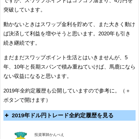
ですが、スワップポイントはコツコツ溜まり、4万円を
突破しています。
動かないときはスワップ金利を貯めて、また大きく動け
ば決済して利益を増やそうと思います。2020年も引き
続き継続です。
まだまだスワップポイント生活とはいきませんが、5
年、10年と長期スパンで積み重ねていけば、馬鹿になら
ない収益になると思います。
2019年全約定履歴も公開していますので参考に。（＋
ボタンで開けます）
投資軍師かんべえ
2019年ドル円トレード全約定履歴を見る
レバレッジをかけず円高時に安
値で買えていた買いポジション
投資軍師かんべえ