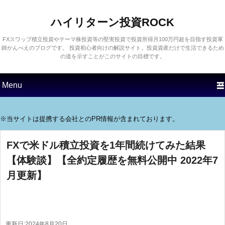
ハイリターン投資ROCK
FXスワップ積立投資やテーマ株投資等の堅実投資で投資所得月100万円超を目指す投資軍
師かんべえのブログです。 投資初心者向けの解説サイト。投資資産だけで生活できるため
の道を示すことがこのサイトの目標です。
第1メニュー
第1コンテンツにスキップす
第2コンテンツにスキップす
る
る
※当サイトは提携する会社とのPR情報が含まれております。
FXで米ドル積立投資を1年間続けてみた結果
【体験談】【全約定履歴を無料公開中 2022年7
月更新】
更新日:
2024年8月20日