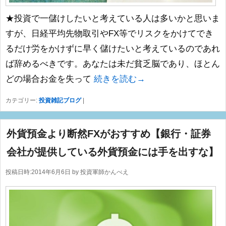
★投資で一儲けしたいと考えている人は多いかと思いま
すが、日経平均先物取引やFX等でリスクをかけてでき
るだけ労をかけずに早く儲けたいと考えているのであれ
ば辞めるべきです。あなたは未だ貧乏脳であり、ほとん
どの場合お金を失って
続きを読む→
カテゴリー:
投資雑記ブログ
|
外貨預金より断然FXがおすすめ【銀行・証券
会社が提供している外貨預金には手を出すな】
投稿日時:
2014年6月6日
by
投資軍師かんべえ