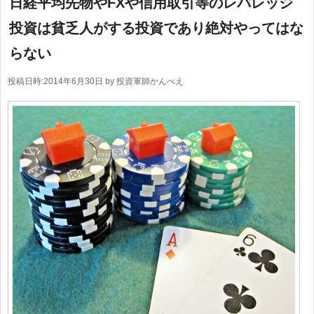
日経平均先物やFXや信用取引等のレバレッジ
投資は貧乏人がする投資であり絶対やってはな
らない
投稿日時:
2014年6月30日
by
投資軍師かんべえ