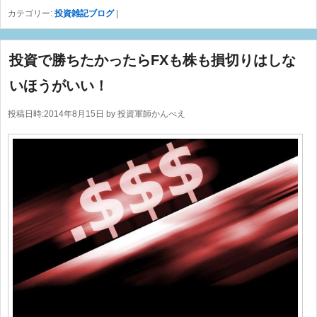
カテゴリー:
投資雑記ブログ
|
投資で勝ちたかったらFXも株も損切りはしな
いほうがいい！
投稿日時:
2014年8月15日
by
投資軍師かんべえ