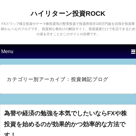
ハイリターン投資ROCK
FXスワップ積立投資やテーマ株投資等の堅実投資で投資所得月100万円超を目指す投資軍
師かんべえのブログです。 投資初心者向けの解説サイト。投資資産だけで生活できるため
の道を示すことがこのサイトの目標です。
第1メニュー
第1コンテンツにスキップす
第2コンテンツにスキップす
る
る
投資雑記ブログ
カテゴリー別アーカイブ：
為替や経済の勉強を本気でしたいならFXや株
投資を始めるのが効果的かつ効率的な方法で
す！