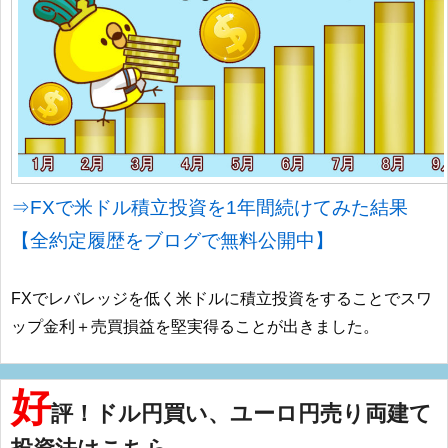
⇒FXで米ドル積立投資を1年間続けてみた結果
【全約定履歴をブログで無料公開中】
FXでレバレッジを低く米ドルに積立投資をすることでスワ
ップ金利＋売買損益を堅実得ることが出きました。
好
評！ドル円買い、ユーロ円売り両建て