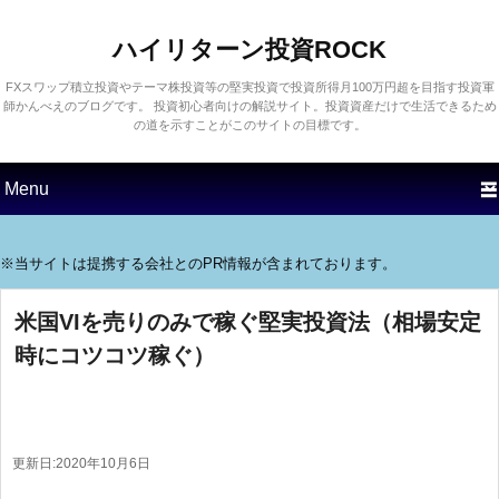
ハイリターン投資ROCK
FXスワップ積立投資やテーマ株投資等の堅実投資で投資所得月100万円超を目指す投資軍
師かんべえのブログです。 投資初心者向けの解説サイト。投資資産だけで生活できるため
の道を示すことがこのサイトの目標です。
第1メニュー
第1コンテンツにスキップす
第2コンテンツにスキップす
る
る
※当サイトは提携する会社とのPR情報が含まれております。
米国VIを売りのみで稼ぐ堅実投資法（相場安定
時にコツコツ稼ぐ）
更新日:
2020年10月6日