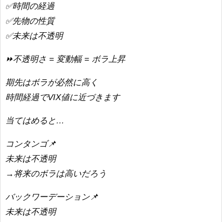
✅時間の経過
✅先物の性質
✅未来は不透明
⏩不透明さ = 変動幅 = ボラ上昇
期先はボラが必然に高く
時間経過でVIX値に近づきます
当てはめると…
コンタンゴ📌
未来は不透明
→将来のボラは高いだろう
バックワーデーション📌
未来は不透明