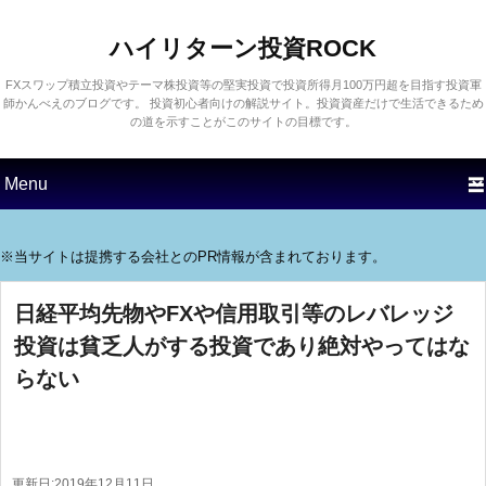
ハイリターン投資ROCK
FXスワップ積立投資やテーマ株投資等の堅実投資で投資所得月100万円超を目指す投資軍
師かんべえのブログです。 投資初心者向けの解説サイト。投資資産だけで生活できるため
の道を示すことがこのサイトの目標です。
第1メニュー
第1コンテンツにスキップす
第2コンテンツにスキップす
る
る
※当サイトは提携する会社とのPR情報が含まれております。
日経平均先物やFXや信用取引等のレバレッジ
投資は貧乏人がする投資であり絶対やってはな
らない
更新日:
2019年12月11日