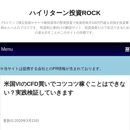
ハイリターン投資ROCK
FXスワップ積立投資やテーマ株投資等の堅実投資で投資所得月100万円超を目指す投資軍
師かんべえのブログです。 投資初心者向けの解説サイト。投資資産だけで生活できるため
の道を示すことがこのサイトの目標です。
第1メニュー
第1コンテンツにスキップす
第2コンテンツにスキップす
る
る
※当サイトは提携する会社とのPR情報が含まれております。
米国VIのCFD買いでコツコツ稼ぐことはできな
い？実践検証していきます
更新日:
2020年3月23日