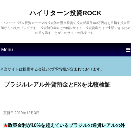
ハイリターン投資ROCK
FXスワップ積立投資やテーマ株投資等の堅実投資で投資所得月100万円超を目指す投資軍
師かんべえのブログです。 投資初心者向けの解説サイト。投資資産だけで生活できるため
の道を示すことがこのサイトの目標です。
第1メニュー
第1コンテンツにスキップす
第2コンテンツにスキップす
る
る
※当サイトは提携する会社とのPR情報が含まれております。
ブラジルレアル外貨預金とFXを比較検証
更新日:
2019年12月3日
★
政策金利が10%を超えているブラジルの通貨レアルの外